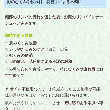
顔のむくみや疲れ目 花粉症による不調に
頚部のリンパの流れを促した後、お顔のリンパドレナー
ジュへ
と進みます
期待できる効果
✨ 肌の
くすみ改善
✨
シワやたるみのケア
（目元・口元）
✨
むくみの解消
✨
目の疲れ・花粉症による不調の緩和
その場で変化を実感しやすく、特に
むくみや疲れ目にお
すすめ
です。
🪶
オイル不使用
なので、お化粧をしたまま施術が可能！
仕事帰りやお出かけ前でも気軽に受けられます。
疲れた顔や目元をスッキリさせ、
透明感のある素肌へ導
きます✨