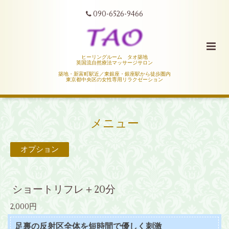
090-6526-9466
ヒーリングルーム タオ築地
英国流自然療法マッサージサロン
築地・新富町駅近／東銀座・銀座駅から徒歩圏内
東京都中央区の女性専用リラクゼーション
メニュー
オプション
ショートリフレ＋20分
2,000円
足裏の反射区全体を短時間で優しく刺激