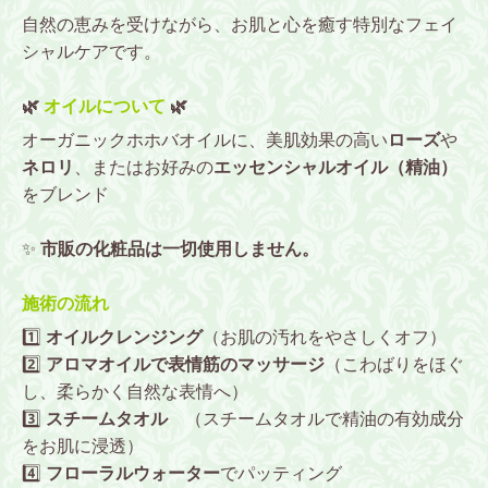
自然の恵みを受けながら、お肌と心を癒す特別なフェイ
シャルケアです。
🌿
オイルについて
🌿
オーガニックホホバオイルに、美肌効果の高い
ローズ
や
ネロリ
、またはお好みの
エッセンシャルオイル（精油）
をブレンド
✨
市販の化粧品は一切使用しません。
施術の流れ
1️⃣
オイルクレンジング
（お肌の汚れをやさしくオフ）
2️⃣
アロマオイルで
表情筋のマッサージ
（こわばりをほぐ
し、柔らかく自然な表情へ）
3️⃣
スチームタオル
（スチームタオルで精油の有効成分
をお肌に浸透）
4️⃣
フローラルウォーター
でパッティング