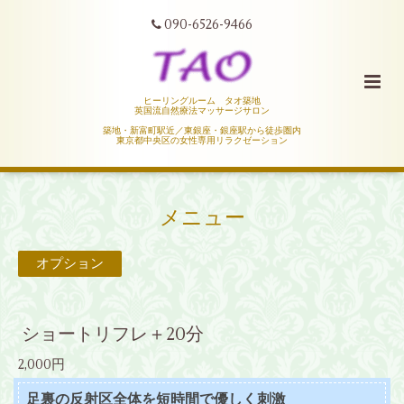
090-6526-9466
ヒーリングルーム タオ築地
英国流自然療法マッサージサロン
築地・新富町駅近／東銀座・銀座駅から徒歩圏内
東京都中央区の女性専用リラクゼーション
メニュー
オプション
ショートリフレ＋20分
2,000円
足裏の反射区全体を短時間で優しく刺激